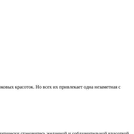
ковых красоток. Но всех их привлекает одна незаметная с
атически становитесь желанной и соблазнительной красоткой,