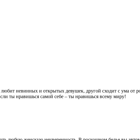
любит невинных и открытых девушек, другой сходит с ума от ро
 Если ты нравишься самой себе – ты нравишься всему миру!
оть любую женскую неуверенность. В роскошном белье вы автом