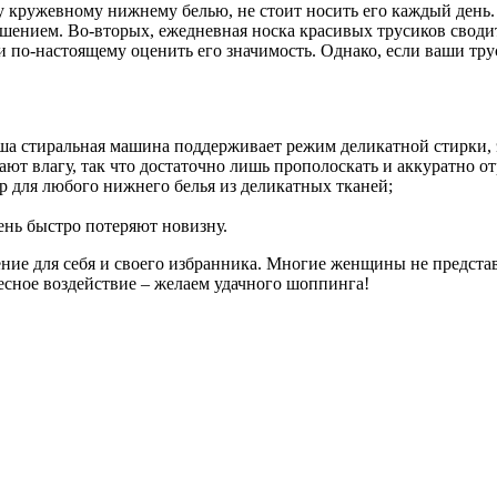
 кружевному нижнему белью, не стоит носить его каждый день. 
ашением. Во-вторых, ежедневная носка красивых трусиков своди
ли по-настоящему оценить его значимость. Однако, если ваши т
ша стиральная машина поддерживает режим деликатной стирки, 
т влагу, так что достаточно лишь прополоскать и аккуратно от
р для любого нижнего белья из деликатных тканей;
ень быстро потеряют новизну.
ние для себя и своего избранника. Многие женщины не представ
десное воздействие – желаем удачного шоппинга!