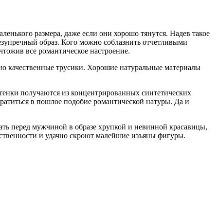
енького размера, даже если они хорошо тянутся. Надев такое
безупречный образ. Кого можно соблазнить отчетливыми
ичтожив все романтическое настроение.
 но качественные трусики. Хорошие натуральные материалы
оттенки получаются из концентрированных синтетических
вратиться в пошлое подобие романтической натуры. Да и
ть перед мужчиной в образе хрупкой и невинной красавицы,
нственности и удачно скроют малейшие изъяны фигуры.