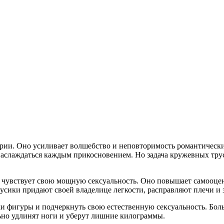
стрии. Оно усиливает волшебство и неповторимость романтичес
наслаждаться каждым прикосновением. Но задача кружевных трус
о чувствует свою мощную сексуальность. Оно повышает самооценк
усики придают своей владелице легкости, расправляют плечи и 
и фигуры и подчеркнуть свою естественную сексуальность. Бол
льно удлинят ноги и уберут лишние килограммы.