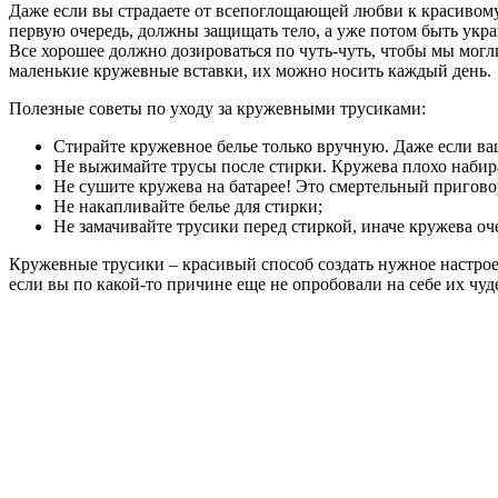
Даже если вы страдаете от всепоглощающей любви к красивому
первую очередь, должны защищать тело, а уже потом быть укр
Все хорошее должно дозироваться по чуть-чуть, чтобы мы мог
маленькие кружевные вставки, их можно носить каждый день.
Полезные советы по уходу за кружевными трусиками:
Стирайте кружевное белье только вручную. Даже если ва
Не выжимайте трусы после стирки. Кружева плохо набираю
Не сушите кружева на батарее! Это смертельный пригово
Не накапливайте белье для стирки;
Не замачивайте трусики перед стиркой, иначе кружева оч
Кружевные трусики – красивый способ создать нужное настрое
если вы по какой-то причине еще не опробовали на себе их чу