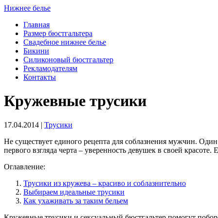
Нижнее белье
Главная
Размер бюстгальтера
Свадебное нижнее белье
Бикини
Силиконовый бюстгальтер
Рекламодателям
Контакты
Кружевные трусики
17.04.2014 |
Трусики
Не существует единого рецепта для соблазнения мужчин. Один 
первого взгляда черта – уверенность девушек в своей красоте.
Оглавление:
Трусики из кружева – красиво и соблазнительно
Выбираем идеальные трусики
Как ухаживать за таким бельем
Кружевные трусики и сексуальный бюстгальтер помогут побор