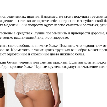
определенных правил. Например, не стоит покупать трусики мал
зделие, вы только испортите себе настроение и загубите свой 
х моделей. Они попросту будут нелепо свисать и болтаться, ун
еснены в средствах, лучше повременить и приобрести дорогие,
е только ваш внешний вид, но и здоровье.
носить свою любовь на нижнее белье. Помните, что «ядовитые» 
ровью. Кроме того, в таких ярких трусиках ваш образ может пре
тают однотонные и спокойные цвета нижнего белья.
й белый, черный или смелый красный. Если вы хотите предста
ойдет красное белье. Черные кружева создадут впечатление таи