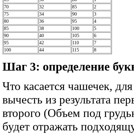
70
32
85
2
75
34
90
3
80
36
95
4
85
38
100
5
90
40
105
6
95
42
110
7
100
44
115
8
Шаг 3: определение бу
Что касается чашечек, дл
вычесть из результата пер
второго (Объем под грудь
будет отражать подходящ