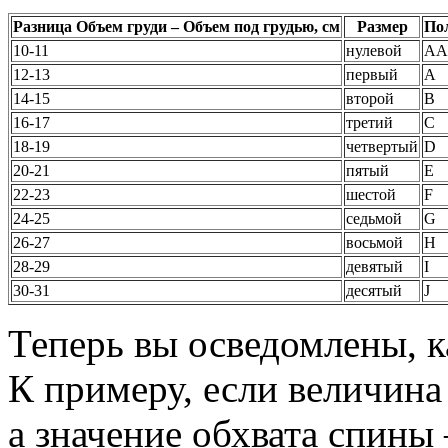
Разница Объем груди – Объем под грудью, см
Размер
По
10-11
нулевой
AA
12-13
первый
A
14-15
второй
B
16-17
третий
C
18-19
четвертый
D
20-21
пятый
E
22-23
шестой
F
24-25
седьмой
G
26-27
восьмой
H
28-29
девятый
I
30-31
десятый
J
Теперь вы осведомлены, к
К примеру, если величина 
а значение обхвата спины 