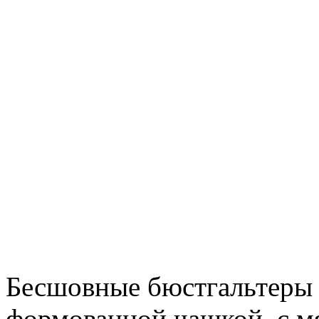
Бесшовные бюстгальтеры м
формованной чашкой, с мя